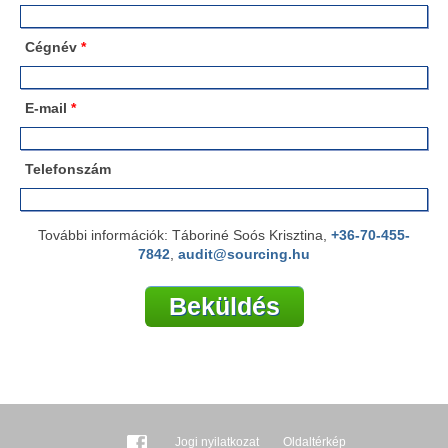
Cégnév
*
E-mail
*
Telefonszám
További információk: Táboriné Soós Krisztina,
+36-70-455-
7842
,
audit@sourcing.hu
Jogi nyilatkozat
Oldaltérkép