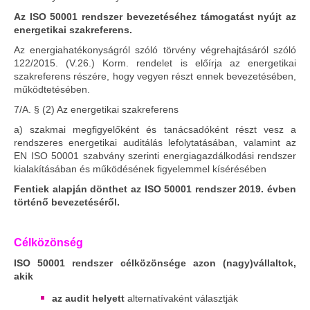
Az ISO 50001 rendszer bevezetéséhez támogatást nyújt az
energetikai szakreferens.
Az energiahatékonyságról szóló törvény végrehajtásáról szóló
122/2015. (V.26.) Korm. rendelet is előírja az energetikai
szakreferens részére, hogy vegyen részt ennek bevezetésében,
működtetésében.
7/A. § (2) Az energetikai szakreferens
a) szakmai megfigyelőként és tanácsadóként részt vesz a
rendszeres energetikai auditálás lefolytatásában, valamint az
EN ISO 50001 szabvány szerinti energiagazdálkodási rendszer
kialakításában és működésének figyelemmel kísérésében
Fentiek alapján dönthet az ISO 50001 rendszer 2019. évben
történő bevezetéséről.
Célközönség
ISO 50001 rendszer célközönsége azon (nagy)vállaltok,
akik
az audit helyett
alternatívaként választják