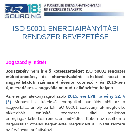
Ugrás a tartalomra
ISO 50001 ENERGIAIRÁNYÍTÁSI
RENDSZER BEVEZETÉSE
Jogszabályi háttér
Jogszabály nem ír elő kötelezettséget ISO 50001 rendszer
működtetésére, de alternatívaként lehetővé teszi a
nagyvállalatok számára 4 évente kötelező - és 2019-ben
újra esedékes – nagyvállalati audit elkészítése helyett.
Az energiahatékonyságról szóló
2015. évi LVII. törvény 22. §
(2)
Mentesül a kötelező energetikai auditálás alól az a
nagyvállalat, amely az EN ISO 50001 szabványnak megfelelő,
akkreditált tanúsító szervezet által tanúsított
energiagazdálkodási rendszert működtet. Ebben az esetben a
nagyvállalat köteles négyévente megküldeni a Hivatal részére
az érvényes tanúsítványt.