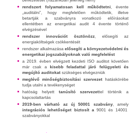
rendszert folyamatosan kell működtetni
, évente
„auditálni”, hogy megfelelően működtetik, illetve
betartják a szabványra vonatkozó előírásokat
ellentétben az energetikai audit 4 évente történő
elvégzésével
rendszer innovációt ösztönözz
, elősegíti az
energiaköltségek csökkentését
rendszer alkalmazása
elősegíti a környezetvédelmi és
energetikai jogszabályoknak való megfelelést
a 2019. évben elvégzett kezdeti ISO auditot követően
már csak a
kisebb feladattal járó felügyeleti és
megújító auditokat
szükséges elvégezniük
meglévő minőségbiztosítási szervezet
hatáskörébe
tudja utalni a tevékenységet
hatóság helyett
tanúsító szervezet
tel történik a
kapcsolattartás
2019-ben várható az új 50001 szabvány
, amely
integrációs lehetőséget biztosít a
9001 és 14001
szabványokkal