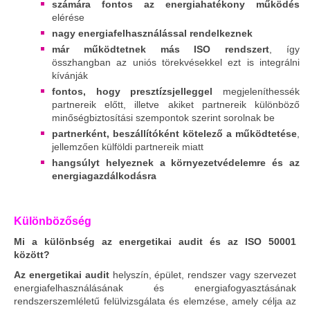
számára fontos az energiahatékony működés
elérése
nagy energiafelhasználással rendelkeznek
már működtetnek más ISO rendszert
, így
összhangban az uniós törekvésekkel ezt is integrálni
kívánják
fontos, hogy presztízsjelleggel
megjeleníthessék
partnereik előtt, illetve akiket partnereik különböző
minőségbiztosítási szempontok szerint sorolnak be
partnerként, beszállítóként kötelező a működtetése
,
jellemzően külföldi partnereik miatt
hangsúlyt helyeznek a környezetvédelemre és az
energiagazdálkodásra
Különbözőség
Mi a különbség az energetikai audit és az ISO 50001
között?
Az energetikai audit
helyszín, épület, rendszer vagy szervezet
energiafelhasználásának és energiafogyasztásának
rendszerszemléletű felülvizsgálata és elemzése, amely célja az