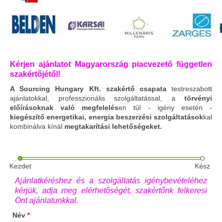
Kérjen ajánlatot Magyarország piacvezető független
szakértőjétől!
A Sourcing Hungary Kft. szakértő csapata
testreszabott
ajánlatokkal, professzionális szolgáltatással, a
törvényi
előírásoknak való megfelelés
en túl - igény esetén -
kiegészítő energetikai, energia beszerzési szolgáltatások
kal
kombinálva kínál
megtakarítási lehetőségeket.
Kezdet
Kész
Ajánlatkéréshez és a szolgáltatás igénybevételéhez
kérjük, adja meg elérhetőségét, szakértőnk felkeresi
Önt ajánlatunkkal.
Név
*