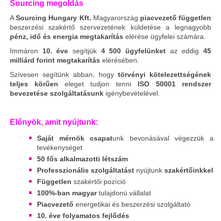
Sourcing megoldás
A
Sourcing Hungary Kft.
Magyarország
piacvezető független
beszerzési szakértő szervezetének küldetése a legnagyobb
pénz, idő és energia megtakarítás
elérése ügyfelei számára.
Immáron
10. éve
segítjük
4 500 ügyfelünket
az eddig
45
milliárd forint megtakarítás
elérésében.
Szívesen segítünk abban, hogy
törvényi kötelezettségének
teljes körűen
eleget tudjon tenni
ISO 50001 rendszer
bevezetése szolgáltatásunk
igénybevételével.
Előnyök, amit nyújtunk:
Saját mérnök csapat
unk bevonásával végezzük a
tevékenységet
50 fős alkalmazotti létszám
Professzionális szolgáltatást
nyújtunk
szakértőinkkel
Független
szakértői pozíció
100%-ban magyar
tulajdonú vállalat
Piacvezető
energetikai és beszerzési szolgáltató
10. éve folyamatos fejlődés