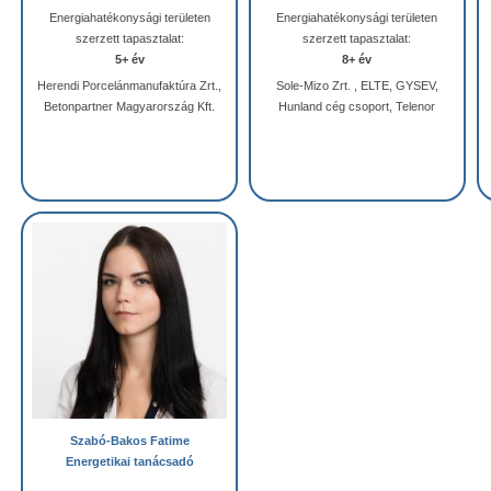
Energiahatékonysági területen
Energiahatékonysági területen
szerzett tapasztalat:
szerzett tapasztalat:
5+ év
8+ év
Herendi Porcelánmanufaktúra Zrt.,
Sole-Mizo Zrt. , ELTE, GYSEV,
Betonpartner Magyarország Kft.
Hunland cég csoport, Telenor
Szabó-Bakos Fatime
Energetikai tanácsadó