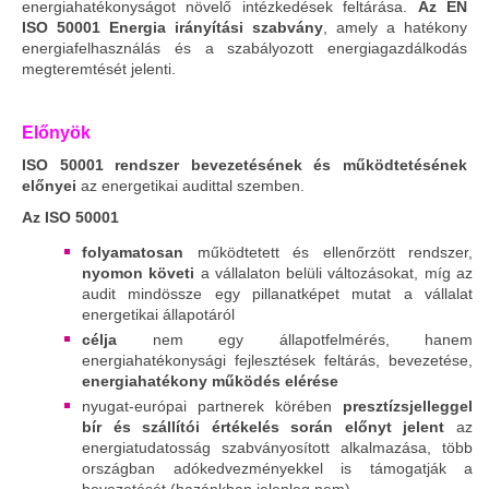
energiahatékonyságot növelő intézkedések feltárása.
Az EN
ISO 50001 Energia irányítási szabvány
, amely a hatékony
energiafelhasználás és a szabályozott energiagazdálkodás
megteremtését jelenti.
Előnyök
ISO 50001 rendszer bevezetésének és működtetésének
előnyei
az energetikai audittal szemben.
Az ISO 50001
folyamatosan
működtetett és ellenőrzött rendszer,
nyomon követi
a vállalaton belüli változásokat, míg az
audit mindössze egy pillanatképet mutat a vállalat
energetikai állapotáról
célja
nem egy állapotfelmérés, hanem
energiahatékonysági fejlesztések feltárás, bevezetése,
energiahatékony működés elérése
nyugat-európai partnerek körében
presztízsjelleggel
bír és szállítói értékelés során előnyt jelent
az
energiatudatosság szabványosított alkalmazása, több
országban adókedvezményekkel is támogatják a
bevezetését (hazánkban jelenleg nem)