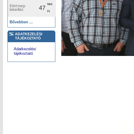
Mrd
Elért meg-
47
takarítás:
Ft
Bővebben ...
ADATKEZELÉSI
TÁJÉKOZTATÓ
Adatkezelési
tájékoztató