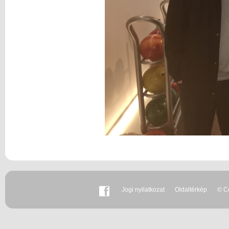
Jogi nyilatkozat
Oldaltérkép
© Co