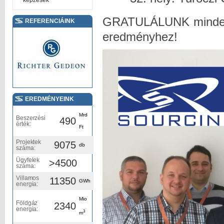
képzések
GRATULÁLUNK minden 
REFERENCIÁINK
eredményhez!
EREDMÉNYEINK
Mrd
Beszerzési
490
érték:
Ft
Projektek
9075
db
száma:
Ügyfelek
>4500
száma:
Villamos
11350
GWh
energia:
Mio
Földgáz
2340
energia:
3
m