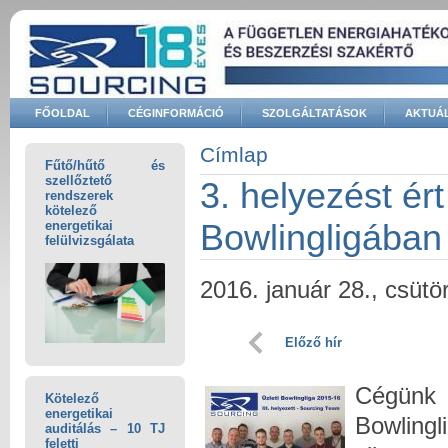
Ugrás a tartalomra
FŐOLDAL
CÉGINFORMÁCIÓ
SZOLGÁLTATÁSOK
AKTUÁL
Keresés űrlap
Címlap
Fűtő/hűtő és
Jelenlegi hely
szellőztető
3. helyezést é
rendszerek
kötelező
Bowlingligában
energetikai
felülvizsgálata
2016. január 28., csütö
Előző hír
Cégünk
Kötelező
energetikai
Bowling
auditálás – 10 TJ
feletti