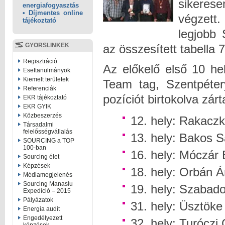
sikerese
energiafogyasztás
• Díjmentes online
végzett.
tájékoztató
legjobb
GYORSLINKEK
az összesített tabella 
Regisztráció
Az előkelő első 10 he
Esettanulmányok
Kiemelt területek
Team tag, Szentpéter
Referenciák
pozíciót birtokolva zár
EKR tájékoztató
EKR GYIK
Közbeszerzés
12. hely: Rak
Társadalmi
felelősségvállalás
13. hely: Ba
SOURCING a TOP
100-ban
16. hely: Mócz
Sourcing élet
Képzések
18. hely: O
Médiamegjelenés
Sourcing Manaslu
19. hely: Szab
Expedíció – 2015
Pályázatok
31. hely: Üsz
Energia audit
Engedélyezett
32. hely: Tur