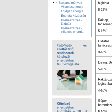
higiénia
Esettanulmányok
Villamosenergia
8-22%
Földgáz energia
Energia Közösség
Raklap,
Közbeszerzés -
földgáz
facsomag
Közbeszerzés -
5-15%
villamos energia
Oktatás,
tanácsad
Fűtő/hűtő és
szellőztető
9-18%
rendszerek
kötelező
energetikai
Lízing, Bé
felülvizsgálata
5-10%
Raktároz
logisztika
4-10%
Gépek,
Kötelező
berendez
energetikai
auditálás – 10 TJ
5-10%