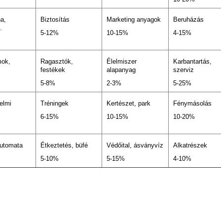
a,
Biztosítás
Marketing anyagok
Beruházás
.
5-12%
10-15%
4-15%
ok,
Ragasztók,
Élelmiszer
Karbantartás,
festékek
alapanyag
szerviz
5-8%
2-3%
5-25%
elmi
Tréningek
Kertészet, park
Fénymásolás
6-15%
10-15%
10-20%
 automata
Étkeztetés, büfé
Védőital, ásványvíz
Alkatrészek
5-10%
5-15%
4-10%