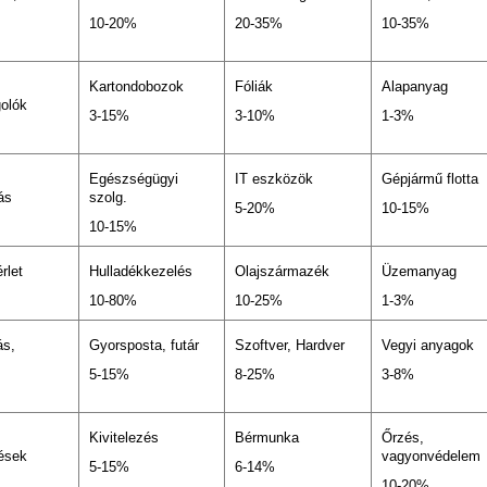
10-20%
20-35%
10-35%
Kartondobozok
Fóliák
Alapanyag
olók
3-15%
3-10%
1-3%
Egészségügyi
IT eszközök
Gépjármű flotta
ás
szolg.
5-20%
10-15%
10-15%
rlet
Hulladékkezelés
Olajszármazék
Üzemanyag
10-80%
10-25%
1-3%
ás,
Gyorsposta, futár
Szoftver, Hardver
Vegyi anyagok
5-15%
8-25%
3-8%
Kivitelezés
Bérmunka
Őrzés,
ések
vagyonvédelem
5-15%
6-14%
10-20%