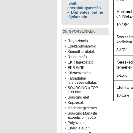
feletti
energiafogyasztás
Munkaruh
• Díjmentes online
védőfelsz
tájékoztató
10-18%
GYORSLINKEK
Szerszám
Regisztráció
kötőelem
Esettanulmányok
6-15%
Kiemelt területek
Referenciák
Keresked
EKR tájékoztató
termékek
EKR GYIK
Közbeszerzés
3-15%
Társadalmi
felelősségvállalás
Étel-ital
SOURCING a TOP
100-ban
10-15%
Sourcing élet
Képzések
Médiamegjelenés
Sourcing Manaslu
Expedíció – 2015
Pályázatok
Energia audit