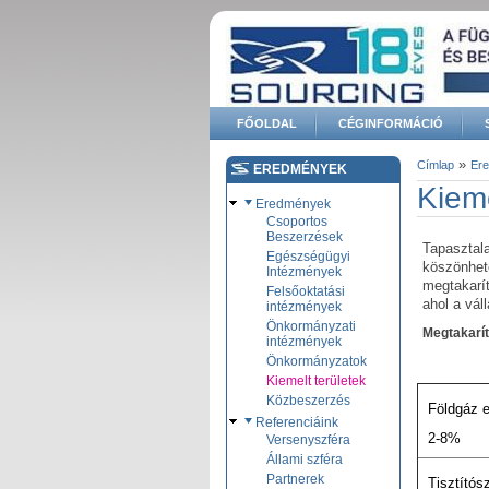
Ugrás a tartalomra
FŐOLDAL
CÉGINFORMÁCIÓ
Keresés űrlap
»
Címlap
Er
EREDMÉNYEK
Jelenle
Kieme
Eredmények
Csoportos
Beszerzések
Tapasztal
Egészségügyi
köszönhet
Intézmények
megtakarí
Felsőoktatási
ahol a vá
intézmények
Önkormányzati
Megtakarít
intézmények
Önkormányzatok
Kiemelt területek
Közbeszerzés
Földgáz e
Referenciáink
2-8%
Versenyszféra
Állami szféra
Partnerek
Tisztítósz