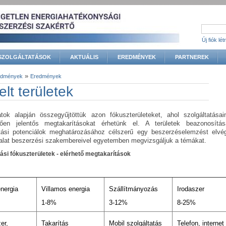
Új fiók lé
SZOLGÁLTATÁSOK
AKTUÁLIS
EREDMÉNYEK
PARTNEREK
»
edmények
Eredmények
gi hely
lt területek
atok alapján összegyűjtöttük azon fókuszterületeket, ahol szolgáltatásai
ően jelentős megtakarításokat érhetünk el. A területek beazonosítás
tási potenciálok meghatározásához célszerű egy beszerzéselemzést elvég
llalat beszerzési szakembereivel egyetemben megvizsgáljuk a témákat.
ási fókuszterületek - elérhető megtakarítások
nergia
Villamos energia
Szállítmányozás
Irodaszer
1-8%
3-12%
8-25%
er,
Takarítás
Mobil szolgáltatás
Telefon, internet