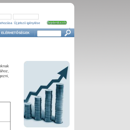
trehozása
Új jelszó igénylése
'
Keresés
ELÉRHETŐSÉGEK
nknak
ához,
ezni,