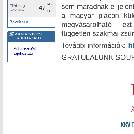
sem maradnak el jelent
Mrd
Elért meg-
47
takarítás:
Ft
a magyar piacon kül
Bővebben ...
megvásárolható – ezt
független szakmai zsűri
ADATKEZELÉSI
TÁJÉKOZTATÓ
További információk:
h
Adatkezelési
tájékoztató
GRATULÁLUNK SOURCIN