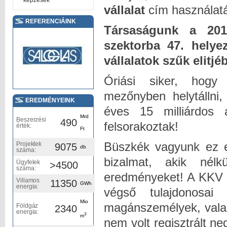
képzések
vállalat
cím használatá
REFERENCIÁINK
Társaságunk a 2016
szektorba 47. helyez
vállalatok szűk elitj
Óriási siker, hogy k
mezőnyben helytállni,
EREDMÉNYEINK
éves 15 milliárdos 
Mrd
Beszerzési
490
felsorakoztak!
érték:
Ft
Büszkék vagyunk ez el
Projektek
9075
db
száma:
bizalmat, akik nél
Ügyfelek
>4500
száma:
eredményeket! A KKV 
Villamos
11350
GWh
energia:
végső tulajdonosa
Mio
magánszemélyek, vala
Földgáz
2340
energia:
3
m
nem volt regisztrált ne