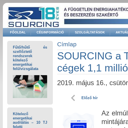
Ugrás a tartalomra
FŐOLDAL
CÉGINFORMÁCIÓ
SZOLGÁLTATÁSOK
AKTUÁL
Keresés űrlap
Címlap
Fűtő/hűtő és
Jelenlegi hely
szellőztető
SOURCING a TO
rendszerek
kötelező
cégek 1,1 mill
energetikai
felülvizsgálata
2019. május 16., csütör
Előző hír
Az elmúl
Kötelező
energetikai
mintájá
auditálás – 10 TJ
feletti