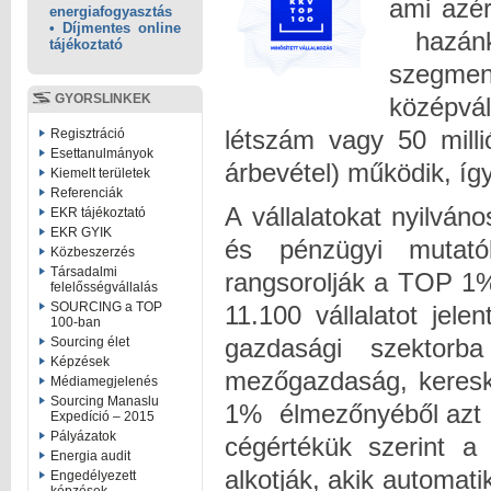
ami azé
energiafogyasztás
• Díjmentes online
hazánk
tájékoztató
szegme
GYORSLINKEK
középvál
létszám vagy 50 milli
Regisztráció
Esettanulmányok
árbevétel) működik, í
Kiemelt területek
Referenciák
A vállalatokat nyilván
EKR tájékoztató
EKR GYIK
és pénzügyi mutatók
Közbeszerzés
Társadalmi
rangsorolják a TOP 1%-
felelősségvállalás
SOURCING a TOP
11.100 vállalatot jel
100-ban
gazdasági szektorba 
Sourcing élet
Képzések
mezőgazdaság, keresk
Médiamegjelenés
Sourcing Manaslu
1% élmezőnyéből azt a
Expedíció – 2015
Pályázatok
cégértékük szerint a
Energia audit
alkotják, akik automa
Engedélyezett