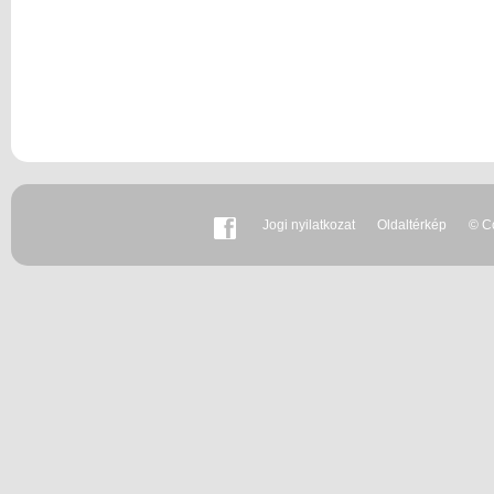
Jogi nyilatkozat
Oldaltérkép
© Co