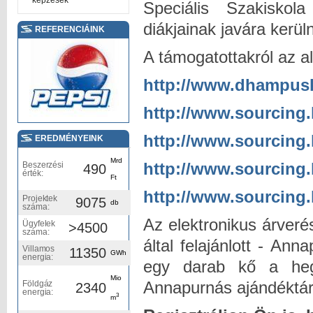
képzések
Speciális Szakiskol
diákjainak javára kerüln
REFERENCIÁINK
A támogatottakról az al
http://www.dhampus
http://www.sourcing
http://www.sourcing.
EREDMÉNYEINK
Mrd
http://www.sourcing.
Beszerzési
490
érték:
Ft
http://www.sourcing
Projektek
9075
db
száma:
Az elektronikus árverés
Ügyfelek
>4500
száma:
által felajánlott - An
Villamos
11350
GWh
energia:
egy darab kő a hegy
Mio
Annapurnás ajándéktá
Földgáz
2340
energia:
3
m