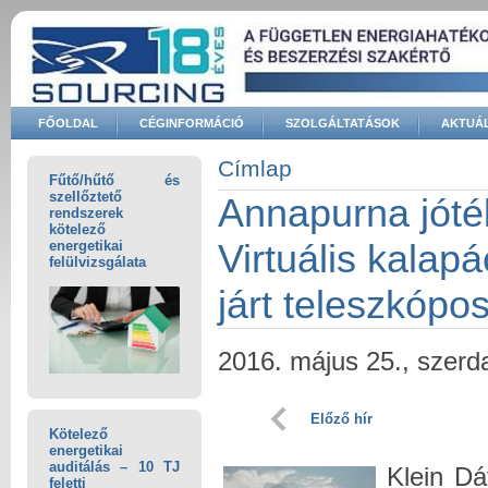
Ugrás a tartalomra
FŐOLDAL
CÉGINFORMÁCIÓ
SZOLGÁLTATÁSOK
AKTUÁL
Keresés űrlap
Címlap
Fűtő/hűtő és
Jelenlegi hely
szellőztető
Annapurna jóté
rendszerek
kötelező
Virtuális kalap
energetikai
felülvizsgálata
járt teleszkópos
2016. május 25., szerd
Előző hír
Kötelező
energetikai
auditálás – 10 TJ
Klein D
feletti