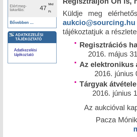
Regisztráljon Ön is, 
Mrd
Elért meg-
47
takarítás:
Küldje meg elérhetős
Ft
aukcio@sourcing.hu
Bővebben ...
tájékoztatjuk a részlete
ADATKEZELÉSI
TÁJÉKOZTATÓ
Regisz
Adatkezelési
2016. május 31
tájékoztató
Az elektronikus 
2016. június 07
Tárgyak átvé
2016. június 
Az aukcióval kap
Pacza Mónika