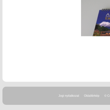
Jogi nyilatkozat
Oldaltérkép
© Co