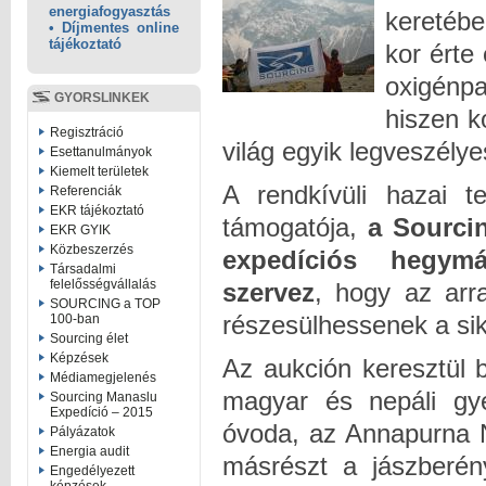
energiafogyasztás
keretébe
• Díjmentes online
tájékoztató
kor érte
oxigénpa
GYORSLINKEK
hiszen 
Regisztráció
világ egyik legveszély
Esettanulmányok
Kiemelt területek
A rendkívüli hazai t
Referenciák
EKR tájékoztató
támogatója,
a Sourci
EKR GYIK
Közbeszerzés
expedíciós hegymás
Társadalmi
felelősségvállalás
szervez
, hogy az arr
SOURCING a TOP
részesülhessenek a sik
100-ban
Sourcing élet
Képzések
Az aukción keresztül
Médiamegjelenés
magyar és nepáli gy
Sourcing Manaslu
Expedíció – 2015
óvoda, az Annapurna 
Pályázatok
Energia audit
másrészt a jászberény
Engedélyezett