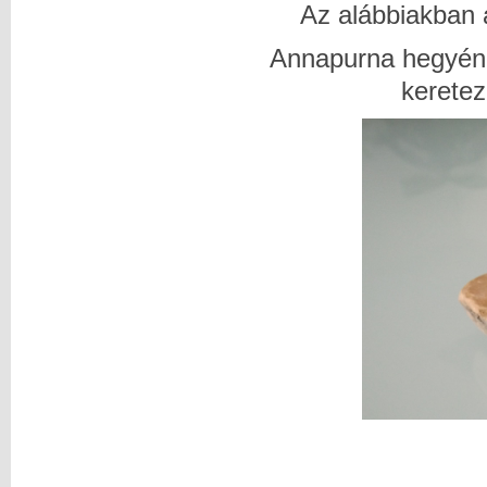
Az alábbiakban a
Annapurna hegyéne
keretez