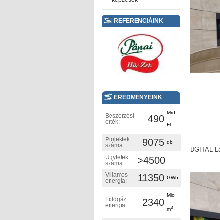
képzések
REFERENCIÁINK
EREDMÉNYEINK
Mrd
Beszerzési
490
érték:
Ft
Projektek
9075
db
száma:
DGITAL La
Ügyfelek
>4500
száma:
Villamos
11350
GWh
energia:
Mio
Földgáz
2340
energia:
3
m