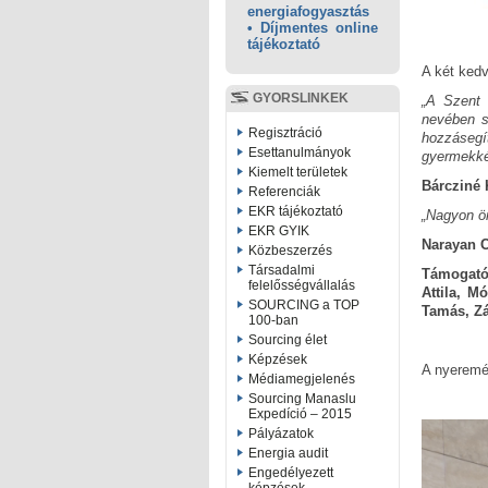
energiafogyasztás
• Díjmentes online
tájékoztató
A két kedv
GYORSLINKEK
„A Szent 
nevében s
Regisztráció
hozzásegí
Esettanulmányok
gyermekkén
Kiemelt területek
Bárcziné 
Referenciák
EKR tájékoztató
„Nagyon ör
EKR GYIK
Narayan 
Közbeszerzés
Társadalmi
Támogatók
felelősségvállalás
Attila, M
SOURCING a TOP
Tamás, Z
100-ban
Sourcing élet
Képzések
A nyeremé
Médiamegjelenés
Sourcing Manaslu
Expedíció – 2015
Pályázatok
Energia audit
Engedélyezett