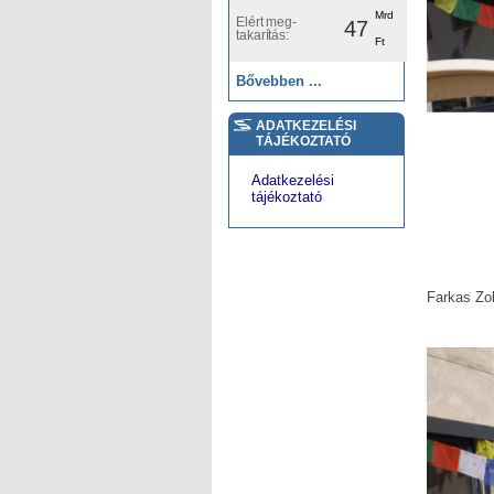
Mrd
Elért meg-
47
takarítás:
Ft
Bővebben ...
ADATKEZELÉSI
TÁJÉKOZTATÓ
Adatkezelési
tájékoztató
Farkas Zo