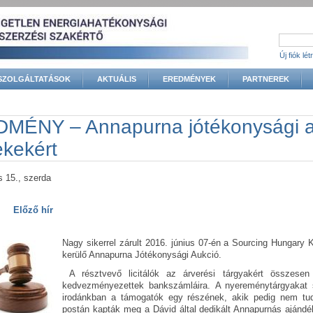
Új fiók lé
SZOLGÁLTATÁSOK
AKTUÁLIS
EREDMÉNYEK
PARTNEREK
gi hely
MÉNY – Annapurna jótékonysági a
ekekért
s 15., szerda
Előző hír
Nagy sikerrel zárult 2016. június 07-én a Sourcing Hungary
kerülő Annapurna Jótékonysági Aukció.
A résztvevő licitálók az árverési tárgyakért összesen 
kedvezményezettek bankszámláira. A nyereménytárgyakat 
irodánkban a támogatók egy részének, akik pedig nem tud
postán kapták meg a Dávid által dedikált Annapurnás ajánd