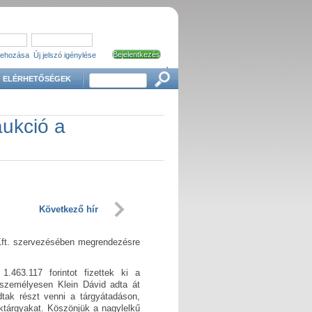
trehozása
Új jelszó igénylése
'
Keresés
ELÉRHETŐSÉGEK
ukció a
Következő hír
 Kft. szervezésében megrendezésre
1.463.117 forintot fizettek ki a
személyesen Klein Dávid adta át
tak részt venni a tárgyátadáson,
éktárgyakat.
Köszönjük a nagylelkű