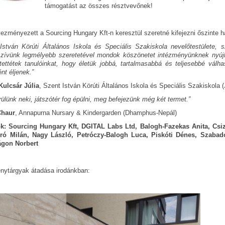
támogatást az összes résztvevőnek!
ezményezett a Sourcing Hungary Kft-n keresztül szeretné kifejezni őszinte h
István Körúti Általános Iskola és Speciális Szakiskola nevelőtestülete, 
zívünk legmélyebb szeretetével mondok köszönetet intézményünknek nyújt
tettétek tanulóinkat, hogy életük jobbá, tartalmasabbá és teljesebbé válha
t éljenek.”
Kulcsár Júlia
, Szent István Körúti Általános Iskola és Speciális Szakiskola 
ülünk neki, játszótér fog épülni, meg befejezünk még két termet.”
Chaur
, Annapurna Nursary & Kindergarden (Dhamphus-Nepál)
: Sourcing Hungary Kft, DGITAL Labs Ltd, Balogh-Fazekas Anita, Csi
óró Milán, Nagy László, Petróczy-Balogh Luca, Piskóti Dénes, Szabad
ágon Norbert
nytárgyak átadása irodánkban: