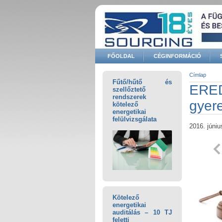
Ugrás a tartalomra
FŐOLDAL
CÉGINFORMÁCIÓ
Keresés űrlap
Címlap
Fűtő/hűtő és
Jelenle
ERED
szellőztető
rendszerek
gyer
kötelező
energetikai
felülvizsgálata
2016. júniu
Kötelező
energetikai
auditálás – 10 TJ
feletti