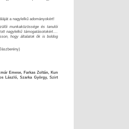
áláját a nagylelkű adományokért!
szülői munkaközössége és tanulói
ott nagylelkű támogatásotokért….
sson, hogy általatok ők is boldog
(Jászberény)
zmár Emese, Farkas Zoltán, Kun
os László, Szarka György, Szirt