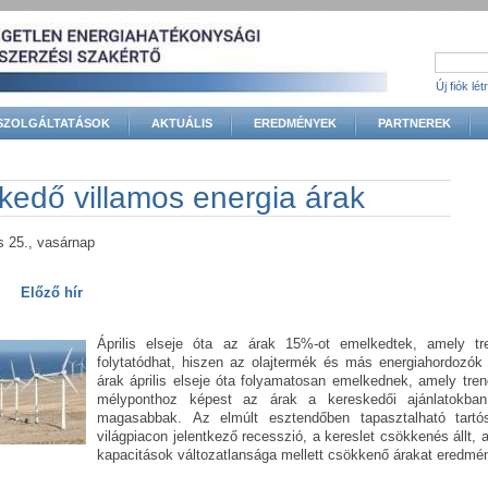
Új fiók lé
SZOLGÁLTATÁSOK
AKTUÁLIS
EREDMÉNYEK
PARTNEREK
gi hely
kedő villamos energia árak
is 25., vasárnap
Előző hír
Április elseje óta az árak 15%-ot emelkedtek, amely t
folytatódhat, hiszen az olajtermék és más energiahordozók 
árak április elseje óta folyamatosan emelkednek, amely trend
mélyponthoz képest az árak a kereskedői ajánlatokb
magasabbak. Az elmúlt esztendőben tapasztalható tartó
világpiacon jelentkező recesszió, a kereslet csökkenés állt, 
kapacitások változatlansága mellett csökkenő árakat eredmé