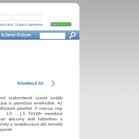
trehozása
Új jelszó igénylése
'
Keresés
ELÉRHETŐSÉGEK
Következő hír
rend szakemberek szerint tovább
árai is jelentősen emelkedtek. Az
fordulót jelenthet. A március végi
an 1,0 - 1,5 Ft/kWh mértékkel
san alacsony árak hátterében a
amely a rendelkezésre álló termelői
nyezett.