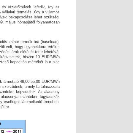
- és vízierőművek lefedik, így az
vállalati termelés, úgy a villamos
vek bekapcsolása lehet szükség,
009. május hónapjától folyamatosan
dős zsinór termék ára (baseload),
üli volt, hogy ugyanekkora értéket
ődési árak elérését tette lehetővé.
 képviseltek, hiszen 10 EUR/MWh
ztező kapacitás mértékét is a piac
ark ármutató 48,00-55,00 EUR/MWh
pon szerződnek, amely tartalmazza a
zinteket képviseltek. Az alacsony
l alacsonyan szinteken fagyasszák
egy esetleges áremelkedő trendben,
désre.