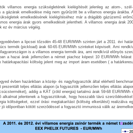
tók villamos energia szükségletének kielégítését jelenleg az atom-, szél
s a gázárak emelkedése még nem gyűrűzött be a villamos energia árakba. A 
zükségletek emelkedésének kielégítéséhez már a drágább gázüzemű erőmű
amos energia árak gyors emelkedését jelentheti. A villamos energia árak 2
k ez év március végéig.
egyedévben a lipcsei tőzsdén 45-48 EUR/MWh szinten járt a 2011. évi határi
úcs termék (pickload) árak 60-65 EUR/MWh szinteket képviselt. Ami rendkív
Magyarországon is a villamos energia termék ára, ami rendkívül előnyös szerz
ban a hazai árak jellemzően a német piachoz képest 10 EUR/MWh felárat
ék határkapacitási költség jelent meg az import áram esetében ( a határkeres
egyed évben hazánkban a közép- és nagyfogyasztók által elérhető benchm
t prezentált teljes ellátás alapon (a fogyasztók jellemzően teljes ellátás ala
 csúcsterméket), addig a KÁT (zöld energia) tartalmú árak 59-68 EUR/MWh s
nő alkalmat jelentenek a fogyasztóknak, hogy hosszabb távú szerződésekke
gia költségeket, ezzel órási megtakarítást (költség elkerülést) realizálva 
 jó időpontban kötött szerződéssel a fogyasztó immunissá válik az áremelke