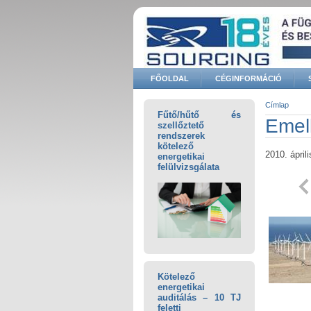
Ugrás a tartalomra
FŐOLDAL
CÉGINFORMÁCIÓ
Keresés űrlap
Címlap
Fűtő/hűtő és
Jelenle
Emel
szellőztető
rendszerek
kötelező
2010. ápril
energetikai
felülvizsgálata
Kötelező
energetikai
auditálás – 10 TJ
feletti