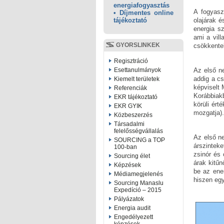
energiafogyasztás
A fogyasz
• Díjmentes online
olajárak é
tájékoztató
energia s
ami a vill
GYORSLINKEK
csökkente
Regisztráció
Az első n
Esettanulmányok
addig a cs
Kiemelt területek
képviselt 
Referenciák
Korábbiak
EKR tájékoztató
körüli ért
EKR GYIK
mozgatja).
Közbeszerzés
Társadalmi
felelősségvállalás
Az első n
SOURCING a TOP
árszinteke
100-ban
zsinór és
Sourcing élet
árak kitű
Képzések
be az ener
Médiamegjelenés
hiszen egy
Sourcing Manaslu
Expedíció – 2015
Pályázatok
Energia audit
Engedélyezett