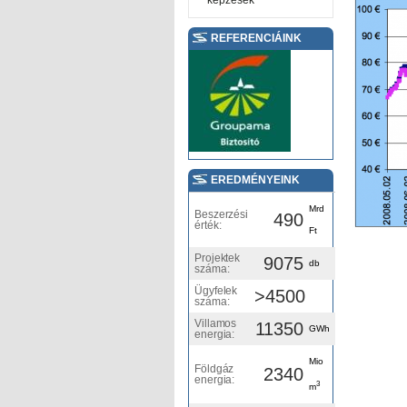
képzések
REFERENCIÁINK
EREDMÉNYEINK
Mrd
Beszerzési
490
érték:
Ft
Projektek
9075
db
száma:
Ügyfelek
>4500
száma:
Villamos
11350
GWh
energia:
Mio
Földgáz
2340
energia:
3
m