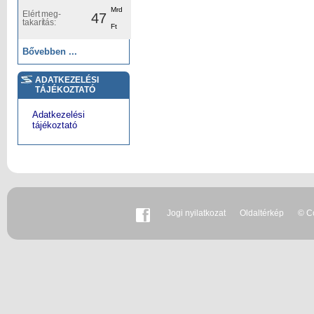
Mrd
Elért meg-
47
takarítás:
Ft
Bővebben ...
ADATKEZELÉSI
TÁJÉKOZTATÓ
Adatkezelési
tájékoztató
Jogi nyilatkozat
Oldaltérkép
© Co