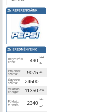
képzések
REFERENCIÁINK
EREDMÉNYEINK
Mrd
Beszerzési
490
érték:
Ft
Projektek
9075
db
száma:
Ügyfelek
>4500
száma:
Villamos
11350
GWh
energia:
Mio
Földgáz
2340
energia:
3
m