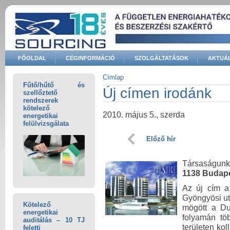
Ugrás a tartalomra
FŐOLDAL
CÉGINFORMÁCIÓ
SZOLGÁLTATÁSOK
AKTUÁL
Keresés űrlap
Címlap
Fűtő/hűtő és
Jelenlegi hely
Új címen irodánk
szellőztető
rendszerek
kötelező
2010. május 5., szerda
energetikai
felülvizsgálata
Előző hír
Társaságunk 
1138 Budape
Az új cím a
Gyöngyösi ut
Kötelező
mögött a Dun
energetikai
folyamán tö
auditálás – 10 TJ
területen kol
feletti