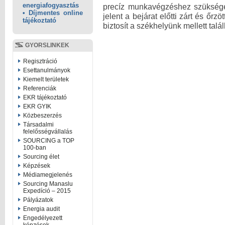
energiafogyasztás
precíz munkavégzéshez szüksége
• Díjmentes online
jelent a bejárat előtti zárt és őr
tájékoztató
biztosít a székhelyünk mellett talá
GYORSLINKEK
Regisztráció
Esettanulmányok
Kiemelt területek
Referenciák
EKR tájékoztató
EKR GYIK
Közbeszerzés
Társadalmi
felelősségvállalás
SOURCING a TOP
100-ban
Sourcing élet
Képzések
Médiamegjelenés
Sourcing Manaslu
Expedíció – 2015
Pályázatok
Energia audit
Engedélyezett