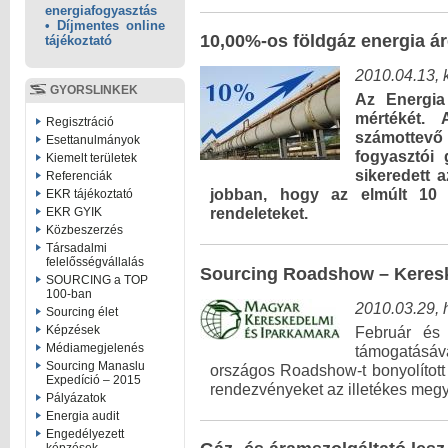
energiafogyasztás
• Díjmentes online
10,00%-os földgáz energia ár
tájékoztató
2010.04.13,
GYORSLINKEK
Az Energia 
mértékét. 
Regisztráció
számottevő
Esettanulmányok
fogyasztói 
Kiemelt területek
sikeredett 
Referenciák
jobban, hogy az elmúlt 10 n
EKR tájékoztató
EKR GYIK
rendeleteket.
Közbeszerzés
Társadalmi
felelősségvállalás
Sourcing Roadshow – Keresk
SOURCING a TOP
100-ban
2010.03.29, 
Sourcing élet
Képzések
Február és
Médiamegjelenés
támogatásáv
Sourcing Manaslu
országos Roadshow-t bonyolított
Expedíció – 2015
rendezvényeket az illetékes megy
Pályázatok
Energia audit
Engedélyezett