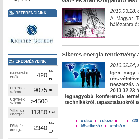
Gáz- és áramszolgáltató les
képzések
2010.03.18, 
REFERENCIÁINK
A Magyar Te
hálózatára ép
Sikeres energia rendezvény 
EREDMÉNYEINK
2010.02.24, 
Mrd
Igen nagy é
Beszerzési
490
érték:
részvételé
Ft
beszerzés a
Projektek
9075
2010.02.2
db
száma:
legnagyobb konferencia termé
Ügyfelek
>4500
technikákról, tapasztalatokról 
száma:
Villamos
11350
GWh
energia:
« első
‹ előző
…
229
Oldalak
Mio
következő ›
utolsó »
Földgáz
2340
energia:
3
m