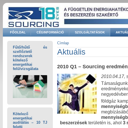
Ugrás a tartalomra
FŐOLDAL
CÉGINFORMÁCIÓ
SZOLGÁLTATÁSOK
AKTUÁL
Keresés űrlap
Címlap
Fűtő/hűtő és
Jelenlegi hely
Aktuális
szellőztető
rendszerek
kötelező
energetikai
2010 Q1 – Sourcing eredmé
felülvizsgálata
2010.04.17, 
Társaságunk
eredményeke
negyedévbe
földgáz kamp
mennyiség
megbízásáb
Kötelező
mennyiség
energetikai
beszerzések
területén is, ahol
3 
auditálás – 10 TJ
feletti