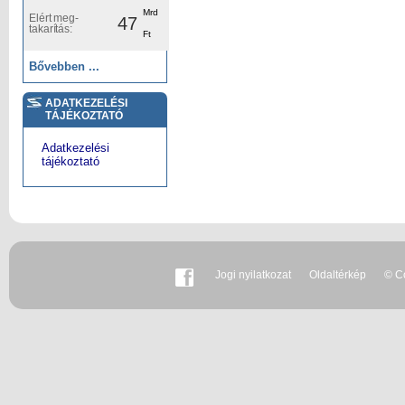
Mrd
Elért meg-
47
takarítás:
Ft
Bővebben ...
ADATKEZELÉSI
TÁJÉKOZTATÓ
Adatkezelési
tájékoztató
Jogi nyilatkozat
Oldaltérkép
© Co