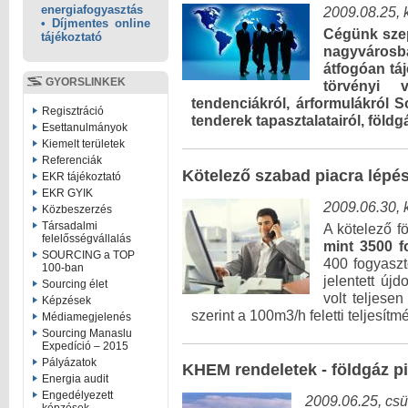
energiafogyasztás
2009.08.25, 
• Díjmentes online
Cégünk szep
tájékoztató
nagyvárosba
átfogóan tá
GYORSLINKEK
törvényi v
tendenciákról, árformulákról S
Regisztráció
tenderek tapasztalatairól, földgá
Esettanulmányok
Kiemelt területek
Referenciák
Kötelező szabad piacra lépé
EKR tájékoztató
EKR GYIK
2009.06.30, 
Közbeszerzés
Társadalmi
A kötelező f
felelősségvállalás
mint 3500 f
SOURCING a TOP
400 fogyaszt
100-ban
jelentett új
Sourcing élet
volt teljes
Képzések
szerint a 100m3/h feletti teljesít
Médiamegjelenés
Sourcing Manaslu
Expedíció – 2015
Pályázatok
KHEM rendeletek - földgáz p
Energia audit
Engedélyezett
2009.06.25, csü