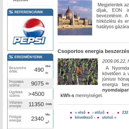
képzések
Megjelentek az 
díjak, EON ir
REFERENCIÁINK
bevezetésre. A
hírközlési és e
hatályos gázára
Csoportos energia beszerzé
EREDMÉNYEINK
2009.06.22, 
Mrd
A Nyomda 
Beszerzési
490
érték:
követően a v
Ft
júniusi hóna
Projektek
9075
db
energia bes
száma:
nyomdaipari
Ügyfelek
>4500
kWh-s
mennyiséget.
száma:
Villamos
11350
GWh
energia:
« első
‹ előző
…
232
Oldalak
Mio
Földgáz
következő ›
utolsó »
2340
energia:
3
m