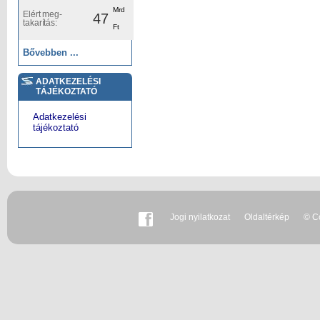
Mrd
Elért meg-
47
takarítás:
Ft
Bővebben ...
ADATKEZELÉSI
TÁJÉKOZTATÓ
Adatkezelési
tájékoztató
Jogi nyilatkozat
Oldaltérkép
© Co