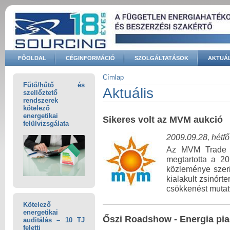
Ugrás a tartalomra
FŐOLDAL
CÉGINFORMÁCIÓ
SZOLGÁLTATÁSOK
AKTUÁL
Keresés űrlap
Címlap
Fűtő/hűtő és
Jelenlegi hely
Aktuális
szellőztető
rendszerek
kötelező
energetikai
Sikeres volt az MVM aukció
felülvizsgálata
2009.09.28, hétfő
Az MVM Trade V
megtartotta a 2
közleménye szerin
kialakult zsinórt
csökkenést mutatv
Kötelező
energetikai
Őszi Roadshow - Energia pi
auditálás – 10 TJ
feletti