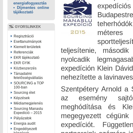
energiafogyasztás
expedíci
• Díjmentes online
tájékoztató
Budapestr
teherhódó
GYORSLINKEK
méteres
Regisztráció
sportteljes
Esettanulmányok
Kiemelt területek
teljesítenie, másod
Referenciák
nyolcadik legmagas
EKR tájékoztató
EKR GYIK
expedíción Klein Dávi
Közbeszerzés
Társadalmi
nehezítette a lavinave
felelősségvállalás
SOURCING a TOP
Szentpétery Arnold a 
100-ban
Sourcing élet
az esemény sajtót
Képzések
Médiamegjelenés
meghódítása és Klei
Sourcing Manaslu
Expedíció – 2015
megegyezett cégünk ü
Pályázatok
expedíciót. Függetl
Energia audit
Engedélyezett