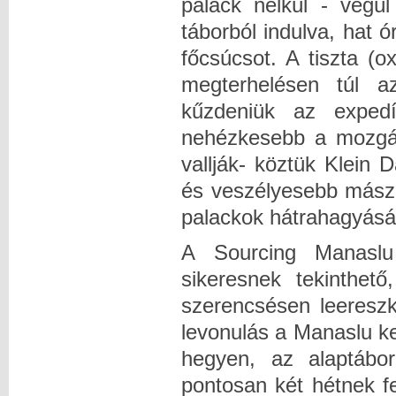
palack nélkül - végü
táborból indulva, hat ó
főcsúcsot. A tiszta (o
megterhelésen túl a
kűzdeniük az expedí
nehézkesebb a mozgás
vallják- köztük Klein 
és veszélyesebb mászn
palackok hátrahagyásá
A Sourcing Manaslu 
sikeresnek tekinthet
szerencsésen leereszk
levonulás a Manaslu ke
hegyen, az alaptábor 
pontosan két hétnek f