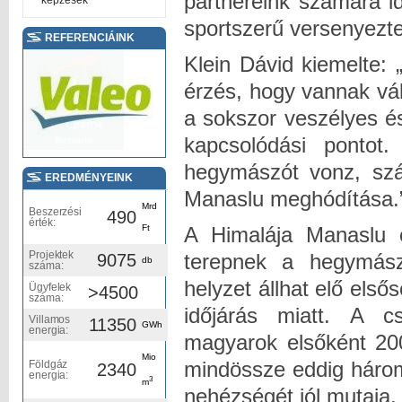
partnereink számára i
képzések
sportszerű versenyezte
REFERENCIÁINK
Klein Dávid kiemelte: 
érzés, hogy vannak vá
a sokszor veszélyes és
kapcsolódási pontot
hegymászót vonz, szá
EREDMÉNYEINK
Manaslu meghódítása.
Mrd
Beszerzési
490
érték:
A Himalája Manaslu c
Ft
Projektek
terepnek a hegymás
9075
db
száma:
helyzet állhat elő első
Ügyfelek
>4500
száma:
időjárás miatt. A 
Villamos
11350
GWh
energia:
magyarok elsőként 200
Mio
mindössze eddig hároms
Földgáz
2340
energia:
3
m
nehézségét jól mutaja,