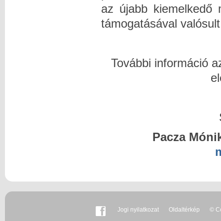
az újabb kiemelkedő 
támogatásával valósul
További információ az
e
Pacza Mónik
Jogi nyilatkozat
Oldaltérkép
© Co