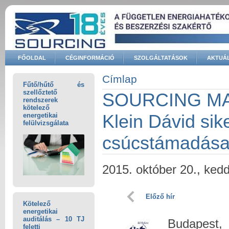
Ugrás a tartalomra
FŐOLDAL
CÉGINFORMÁCIÓ
SZOLGÁLTATÁSOK
AKTUÁL
Keresés űrlap
Címlap
Fűtő/hűtő és
Jelenlegi hely
szellőztető
SOURCING MA
rendszerek
kötelező
Klein Dávid si
energetikai
felülvizsgálata
csúcstámadása 
2015. október 20., ked
Előző hír
Kötelező
energetikai
auditálás – 10 TJ
Budapest,
feletti