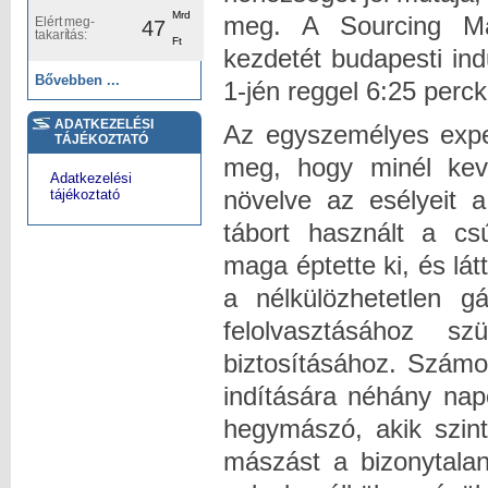
Mrd
meg. A Sourcing Ma
Elért meg-
47
takarítás:
Ft
kezdetét budapesti ind
Bővebben ...
1-jén reggel 6:25 perck
ADATKEZELÉSI
Az egyszemélyes exped
TÁJÉKOZTATÓ
meg, hogy minél keve
Adatkezelési
növelve az esélyeit 
tájékoztató
tábort használt a cs
maga éptette ki, és lát
a nélkülözhetetlen g
felolvasztásához sz
biztosításához. Számo
indítására néhány napo
hegymászó, akik szint
mászást a bizonytalan